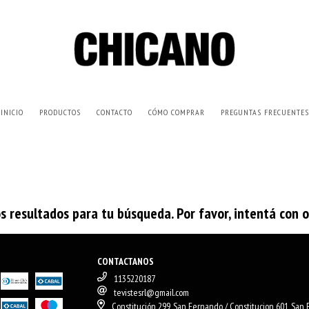
INICIO
PRODUCTOS
CONTACTO
CÓMO COMPRAR
PREGUNTAS FRECUENTES
 resultados para tu búsqueda. Por favor, intentá con otr
CONTACTANOS
1135220187
tevistesrl@gmail.com
Constitución 299, San Fernando / Constitucion 601, San