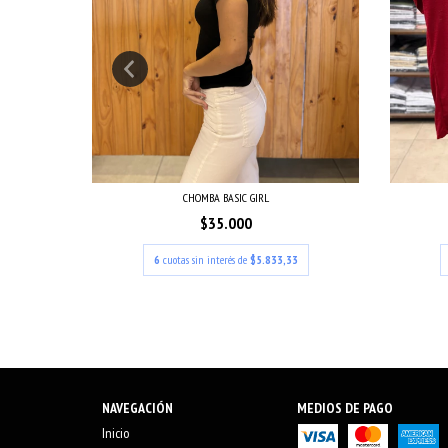
CHOMBA BASIC GIRL
$35.000
3
6
cuotas sin interés de
$5.833,33
NAVEGACIÓN
MEDIOS DE PAGO
Inicio