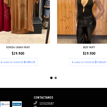
REMERA URBAN PRINT
BODY PARTY
$29.900
$19.900
6
cuotas sin interés de
$4.983,33
6
cuotas sin interés de
$3.316,67
CONTACTANOS
1135220187