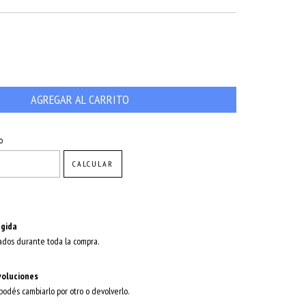
CAMBIAR CP
o
CALCULAR
gida
ados durante toda la compra.
voluciones
 podés cambiarlo por otro o devolverlo.