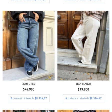
JEAN LINES
JEAN BLANCO
$49.900
$49.900
6
cuotas sin interés de
$8.316,67
6
cuotas sin interés de
$8.316,67